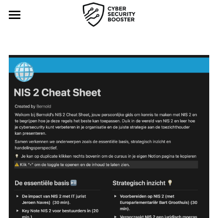
Home
Boostersessies
Talkshows
Cheat Sheets
Over
NIS2cheatsheet
Cyberverzekeringcheatsheet
Partners
AIcheatsheet
Contact
Cybersecuritycheatsheet
DORAcheatsheet